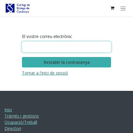
Skip to Content
El vostre correu electrònic
Restablir la contrasenya
Tornar a l'inici de sessió
Inici
Tràmits i gestions
Ocupació/Treball
Directori