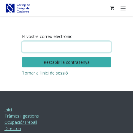
Skip to Content
El vostre correu electrònic
Restablir la contrasenya
Tornar a l'inici de sessió
Inici
Tràmits i gestions
Ocupació/Treball
Directori