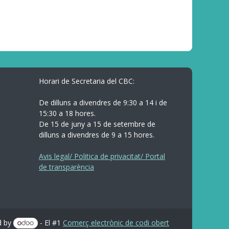
Horari de Secretaria del CBC:
De dilluns a divendres de 9:30 a 14 i de
15:30 a 18 hores.
De 15 de juny a 15 de setembre de
dilluns a divendres de 9 a 15 hores.
Avis legal/ Politica de privacitat/ Portal
de transparència
d by
- El #1
Comerç electrònic de codi obert