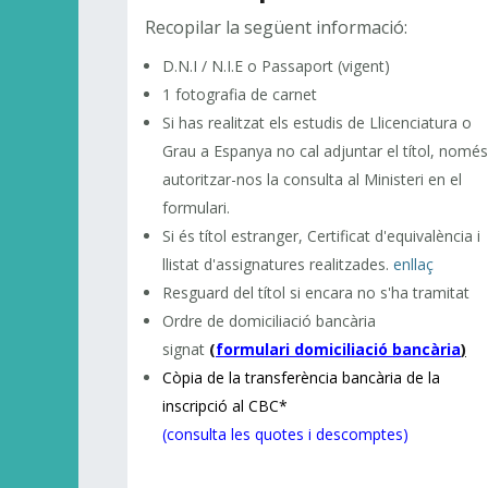
Recopilar la següent informació:
D.N.I / N.I.E o Passaport (vigent)
1 fotografia de carnet
Si has realitzat els estudis de Llicenciatura o
Grau a Espanya no cal adjuntar el títol, només
autoritzar-nos la consulta al Ministeri en el
formulari.
Si és títol estranger, Certificat d'equivalència i
llistat d'assignatures realitzades.
enllaç
Resguard del títol si encara no s'ha tramitat
Ordre de domiciliació bancària
signat
(
formulari domiciliació bancària
)
Còpia de la transferència bancària de la
inscripció al
CBC
*
(consulta les quotes i descomptes)
.