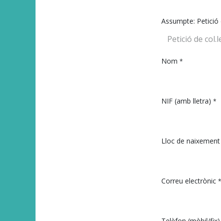
Assumpte: Petició d
Nom
*
NIF (amb lletra)
*
Lloc de naixement 
Correu electrònic
Telèfon (mòbil/fix)