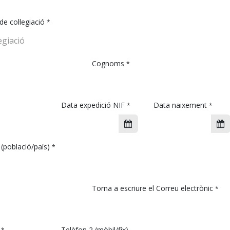
e col·legiació
*
Cognoms
*
Data expedició NIF
Data naixement
*
*
(població/país)
*
Torna a escriure el Correu electrònic
*
*
Telèfon 2 (mòbil/fix)