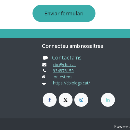
Enviar formulari
Connecteu amb nosaltres
Contacta'ns
cbc@cbc.cat
934876159
on estem
https://cbiolegs.cat/
Powere