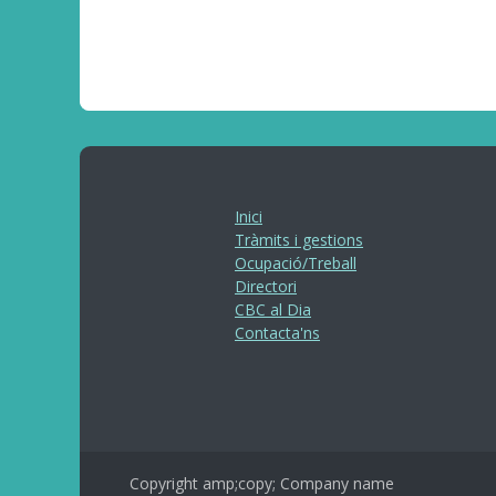
Inici
Tràmits i gestions
Ocupació/Treball
Directori
CBC al Dia
Contacta'ns
Copyright amp;copy; Company name