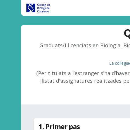
Skip to Content
Inici
CBC al DIA
Tràmits/Gest
Q
Graduats/Llicenciats en Biologia, B
La col·legi
(Per titulats a l’estranger s’ha d’have
llistat d'assignatures realitzades per
1. Primer pas