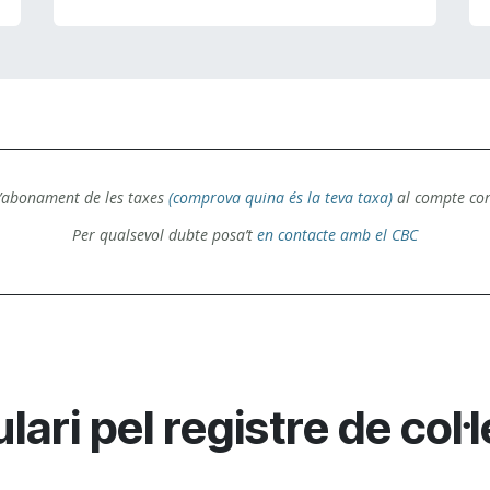
l’abonament de les taxes
(comprova quina és la teva taxa)
al compte corr
Per qualsevol dubte posa’t
en contacte amb el CBC
ari pel registre de col·