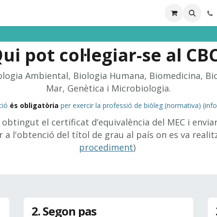
ions
Directori professional
ui pot col·legiar-se al
CB
iologia Ambiental, Biologia Humana, Biomedicina, Bio
Mar, Genètica i Microbiologia.
ació
és obligatòria
per exercir la professió de biòleg (normativa)
(
info
r obtingut el certificat d’equivalència del MEC i envi
 a l'obtenció del títol de grau al país on es va realit
procediment
)
2. Segon pas