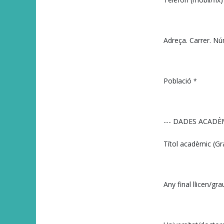
Adreça. Carrer. Nú
Població
*
--- DADES ACADÈM
Títol acadèmic (Gr
Any final llicen/gra