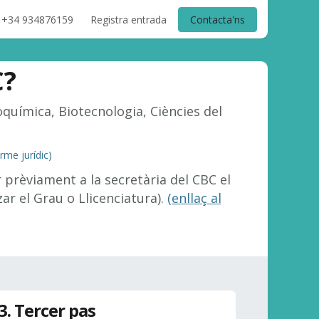
+34 934876159
Registra entrada
Contacta'ns
C
?
química, Biotecnologia, Ciències del
rme jurídic)
ar prèviament a la secretària del CBC el
zar el Grau o Llicenciatura).
(enllaç al
3. Tercer pas