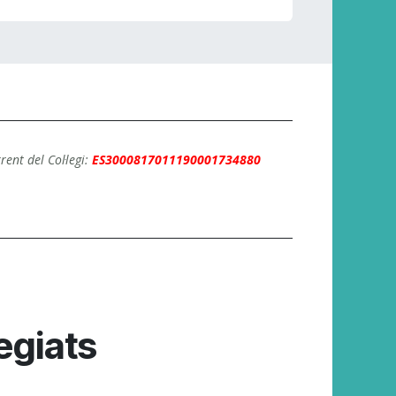
ent del Col·legi:
ES3000817011190001734880
legiats