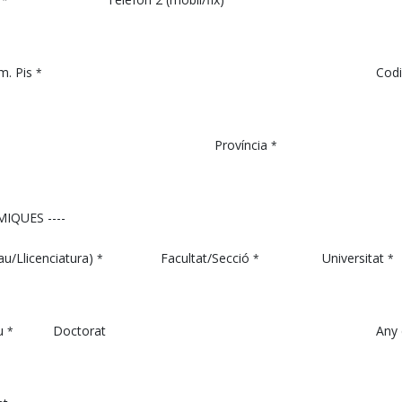
*
m. Pis
Codi
*
Província
*
IQUES ----
au/Llicenciatura)
Facultat/Secció
Universitat
*
*
*
u
Doctorat
Any 
*