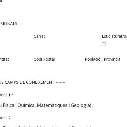
at
SIONALS ---
Càrrec
Estic aturat/d
titat
Codi Postal
Població i Província
OS CAMPS DE CONEIXEMENT -------
ent 1
*
ent 2