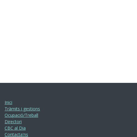
Inici
Tràmits i gestions
Ocupació/Treball
Directori
CBC al Dia
Contacta'ns