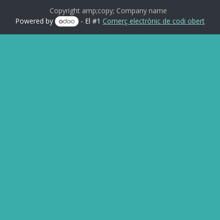
Copyright amp;copy; Company name
Powered by
- El #1
Comerç electrònic de codi obert