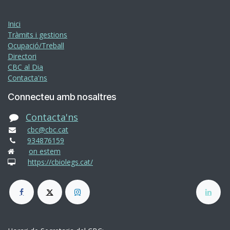
Inici
Tràmits i gestions
Ocupació/Treball
Directori
CBC al Dia
Contacta'ns
Connecteu amb nosaltres
Contacta'ns
cbc@cbc.cat
934876159
on estem
https://cbiolegs.cat/