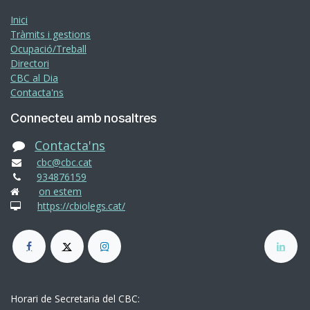
Inici
Tràmits i gestions
Ocupació/Treball
Directori
CBC al Dia
Contacta'ns
Connecteu amb nosaltres
Contacta'ns
cbc@cbc.cat
934876159
on estem
https://cbiolegs.cat/
Horari de Secretaria del CBC: