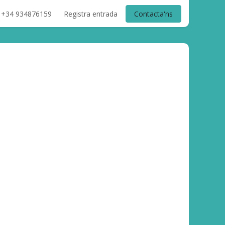
+34 934876159
Registra entrada
Contacta'ns