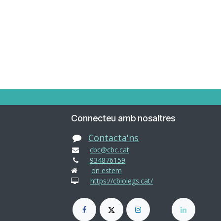
Connecteu amb nosaltres
Contacta'ns
cbc@cbc.cat
934876159
on estem
https://cbiolegs.cat/