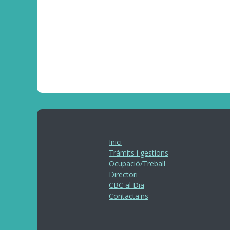
Inici
Tràmits i gestions
Ocupació/Treball
Directori
CBC al Dia
Contacta'ns