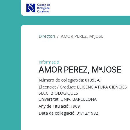
Skip to Content
Inici
CBC al DIA
Tràmits/Gest
Directori
AMOR PEREZ, MªJOSE
Informació
AMOR PEREZ, MªJOSE
Número de col·legiat/da:
01353-C
Llicenciat / Graduat:
LLICENCIATURA CIENCIES
SECC. BIOLÓGIQUES
Universitat:
UNIV. BARCELONA
Any de Titulació:
1969
Data de col·legiació:
31/12/1982