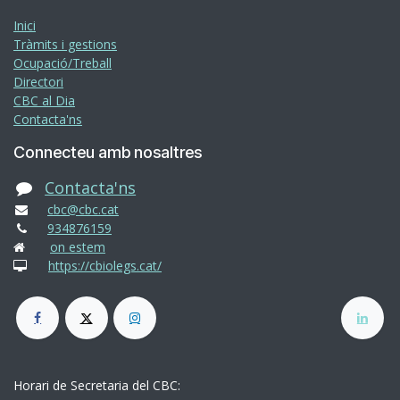
Inici
Tràmits i gestions
Ocupació/Treball
Directori
CBC al Dia
Contacta'ns
Connecteu amb nosaltres
Contacta'ns
cbc@cbc.cat
934876159
on estem
https://cbiolegs.cat/
Horari de Secretaria del CBC: