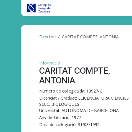
Skip to Content
Inici
CBC al DIA
Tràmits/Gest
Directori
CARITAT COMPTE, ANTONIA
Informació
CARITAT COMPTE,
ANTONIA
Número de col·legiat/da:
13927-C
Llicenciat / Graduat:
LLICENCIATURA CIENCIES
SECC. BIOLÓGIQUES
Universitat:
AUTONOMA DE BARCELONA
Any de Titulació:
1977
Data de col·legiació:
31/08/1995