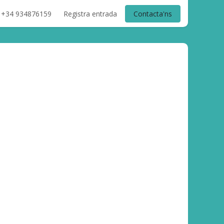
+34 934876159
Registra entrada
Contacta'ns