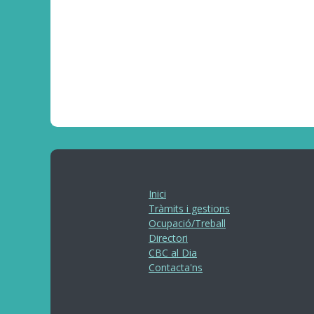
Inici
Tràmits i gestions
Ocupació/Treball
Directori
CBC al Dia
Contacta'ns