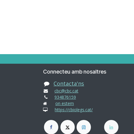
Connecteu amb nosaltres
Contacta'ns
cbc@cbc.cat
934876159
on estem
https://cbiolegs.cat/