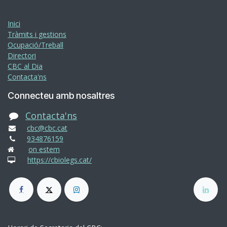
Inici
Tràmits i gestions
Ocupació/Treball
Directori
CBC al Dia
Contacta'ns
Connecteu amb nosaltres
Contacta'ns
cbc@cbc.cat
934876159
on estem
https://cbiolegs.cat/