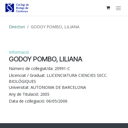
Skip to Content
Directori
GODOY POMBO, LILIANA
Informació
GODOY POMBO, LILIANA
Número de col·legiat/da:
20991-C
Llicenciat / Graduat:
LLICENCIATURA CIENCIES SECC.
BIOLÓGIQUES
Universitat:
AUTONOMA DE BARCELONA
Any de Titulació:
2005
Data de col·legiació:
06/05/2006