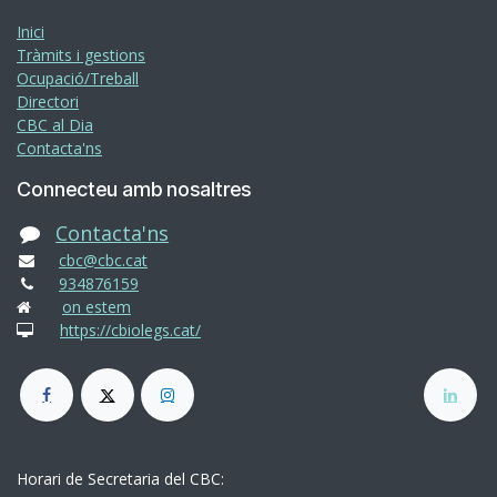
Inici
Tràmits i gestions
Ocupació/Treball
Directori
CBC al Dia
Contacta'ns
Connecteu amb nosaltres
Contacta'ns
cbc@cbc.cat
934876159
on estem
https://cbiolegs.cat/
Horari de Secretaria del CBC: