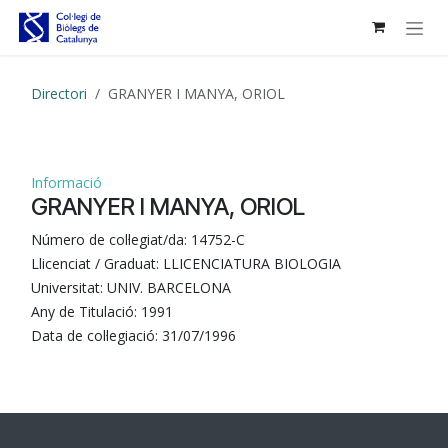
Skip to Content
Directori
GRANYER I MANYA, ORIOL
Informació
GRANYER I MANYA, ORIOL
Número de col·legiat/da:
14752-C
Llicenciat / Graduat:
LLICENCIATURA BIOLOGIA
Universitat:
UNIV. BARCELONA
Any de Titulació:
1991
Data de col·legiació:
31/07/1996