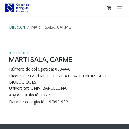
Skip to Content
Directori
MARTI SALA, CARME
Informació
MARTI SALA, CARME
Número de col·legiat/da:
00944-C
Llicenciat / Graduat:
LLICENCIATURA CIENCIES SECC.
BIOLÓGIQUES
Universitat:
UNIV. BARCELONA
Any de Titulació:
1977
Data de col·legiació:
19/09/1982