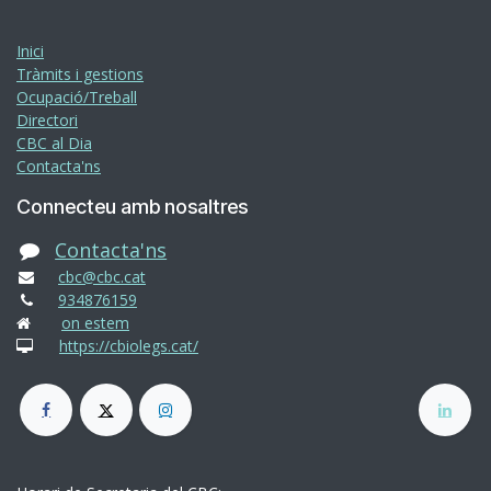
Inici
Tràmits i gestions
Ocupació/Treball
Directori
CBC al Dia
Contacta'ns
Connecteu amb nosaltres
Contacta'ns
cbc@cbc.cat
934876159
on estem
https://cbiolegs.cat/