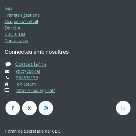
Inici
Tràmits i gestions
Ocupació/Treball
Directori
CBC al Dia
Contacta'ns
Connecteu amb nosaltres
Contacta'ns
cbc@cbc.cat
934876159
on estem
https://cbiolegs.cat/
Horari de Secretaria del CBC: