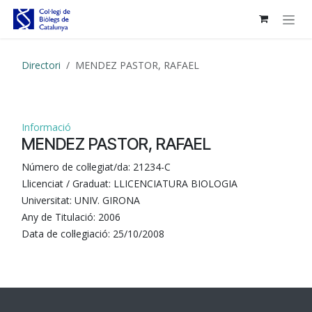
Skip to Content
Directori
MENDEZ PASTOR, RAFAEL
Informació
MENDEZ PASTOR, RAFAEL
Número de col·legiat/da:
21234-C
Llicenciat / Graduat:
LLICENCIATURA BIOLOGIA
Universitat:
UNIV. GIRONA
Any de Titulació:
2006
Data de col·legiació:
25/10/2008