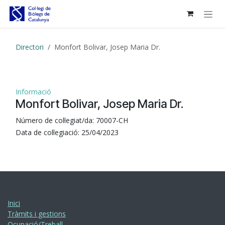
Skip to Content
Directori
Monfort Bolivar, Josep Maria Dr.
Informació
Monfort Bolivar, Josep Maria Dr.
Número de col·legiat/da:
70007-CH
Data de col·legiació:
25/04/2023
Inici
Tràmits i gestions
Ocupació/Treball