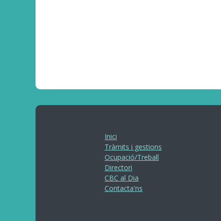
Inici
Tràmits i gestions
Ocupació/Treball
Directori
CBC al Dia
Contacta'ns