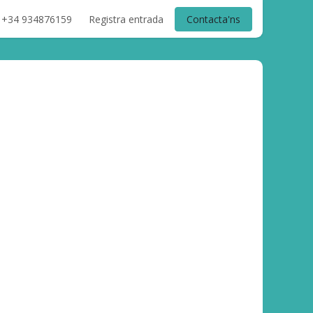
+34 934876159
Registra entrada
Contacta'ns