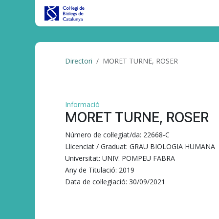
Skip to Content
Inici
CBC al DIA
Tràmits/Gest
Directori
MORET TURNE, ROSER
Informació
MORET TURNE, ROSER
Número de col·legiat/da:
22668-C
Llicenciat / Graduat:
GRAU BIOLOGIA HUMANA
Universitat:
UNIV. POMPEU FABRA
Any de Titulació:
2019
Data de col·legiació:
30/09/2021