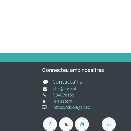
Connecteu amb nosaltres
Contacta'ns
cbc@cbc.cat
934876159
on estem
https://cbiolegs.cat/