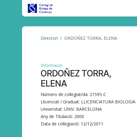
Skip to Content
Inici
CBC al DIA
Tràmits/Gest
Directori
ORDOÑEZ TORRA, ELENA
Informació
ORDOÑEZ TORRA,
ELENA
Número de col·legiat/da:
21595-C
Llicenciat / Graduat:
LLICENCIATURA BIOLOGIA
Universitat:
UNIV. BARCELONA
Any de Titulació:
2000
Data de col·legiació:
12/12/2011