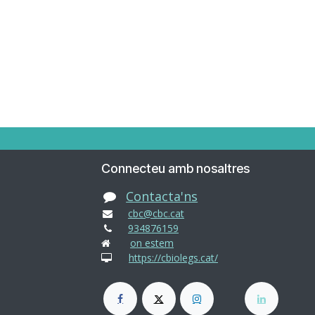
Connecteu amb nosaltres
Contacta'ns
cbc@cbc.cat
934876159
on estem
https://cbiolegs.cat/