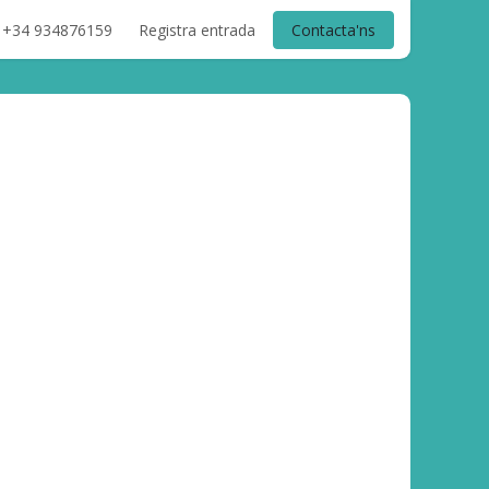
+34 934876159
Registra entrada
Contacta'ns