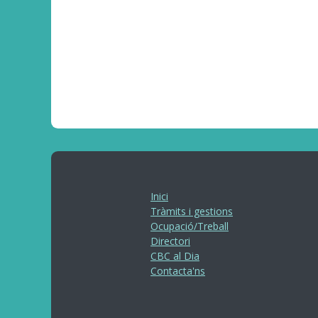
Inici
Tràmits i gestions
Ocupació/Treball
Directori
CBC al Dia
Contacta'ns