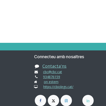
Connecteu amb nosaltres
Contacta'ns
cbc@cbc.cat
934876159
on estem
https://cbiolegs.cat/