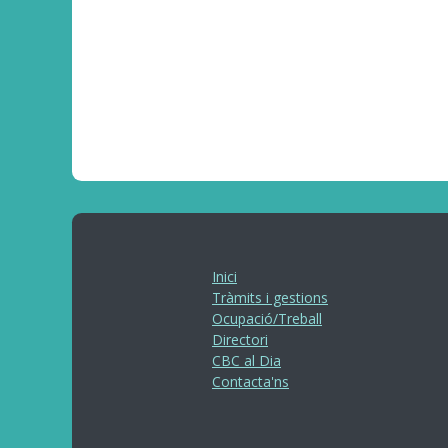
Inici
Tràmits i gestions
Ocupació/Treball
Directori
CBC al Dia
Contacta'ns