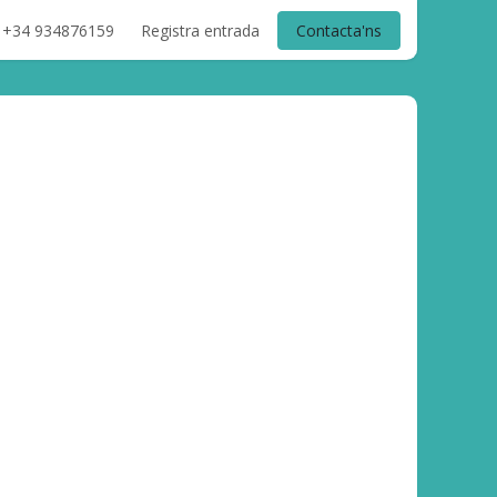
+34 934876159
Registra entrada
Contacta'ns