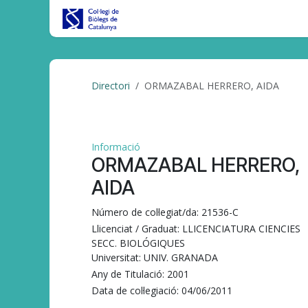
Skip to Content
Inici
CBC al DIA
Tràmits/Gest
Directori
ORMAZABAL HERRERO, AIDA
Informació
ORMAZABAL HERRERO,
AIDA
Número de col·legiat/da:
21536-C
Llicenciat / Graduat:
LLICENCIATURA CIENCIES
SECC. BIOLÓGIQUES
Universitat:
UNIV. GRANADA
Any de Titulació:
2001
Data de col·legiació:
04/06/2011