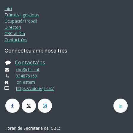
Inici
Tràmits i gestions
Ocupació/Treball
Directori
CBC al Dia
Contacta'ns
Connecteu amb nosaltres
Contacta'ns
cbc@cbc.cat
934876159
on estem
https://cbiolegs.cat/
Horari de Secretaria del CBC: