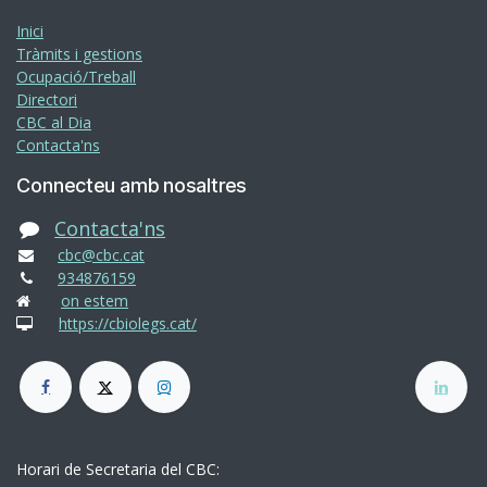
Inici
Tràmits i gestions
Ocupació/Treball
Directori
CBC al Dia
Contacta'ns
Connecteu amb nosaltres
Contacta'ns
cbc@cbc.cat
934876159
on estem
https://cbiolegs.cat/
Horari de Secretaria del CBC: