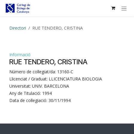
Skip to Content
Directori
RUE TENDERO, CRISTINA
Informació
RUE TENDERO, CRISTINA
Número de col·legiat/da:
13160-C
Llicenciat / Graduat:
LLICENCIATURA BIOLOGIA
Universitat:
UNIV. BARCELONA
Any de Titulació:
1994
Data de col·legiació:
30/11/1994