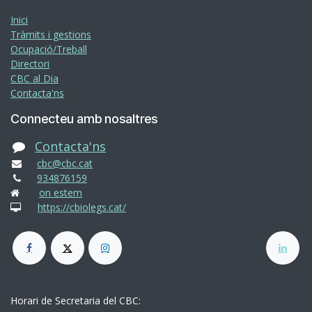
Inici
Tràmits i gestions
Ocupació/Treball
Directori
CBC al Dia
Contacta'ns
Connecteu amb nosaltres
Contacta'ns
cbc@cbc.cat
934876159
on estem
https://cbiolegs.cat/
Horari de Secretaria del CBC: