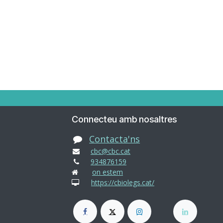
Connecteu amb nosaltres
Contacta'ns
cbc@cbc.cat
934876159
on estem
https://cbiolegs.cat/