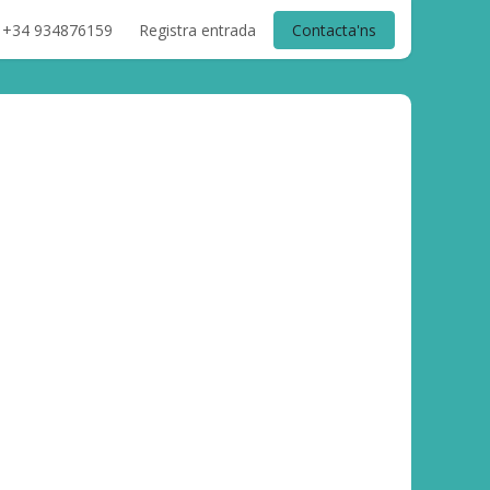
+34 934876159
Registra entrada
Contacta'ns