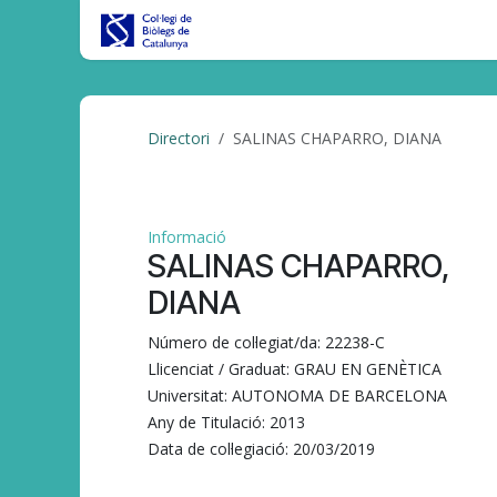
Skip to Content
Inici
CBC al DIA
Tràmits/Gest
Directori
SALINAS CHAPARRO, DIANA
Informació
SALINAS CHAPARRO,
DIANA
Número de col·legiat/da:
22238-C
Llicenciat / Graduat:
GRAU EN GENÈTICA
Universitat:
AUTONOMA DE BARCELONA
Any de Titulació:
2013
Data de col·legiació:
20/03/2019