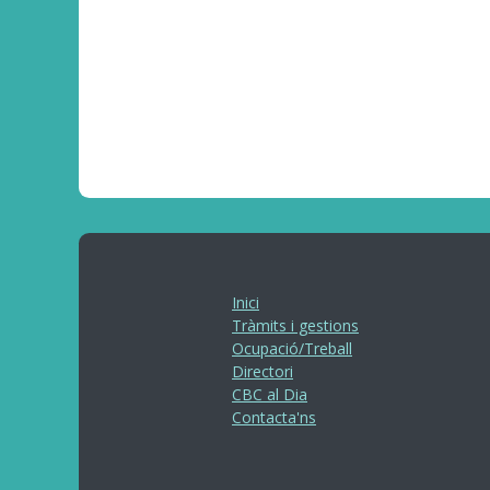
Inici
Tràmits i gestions
Ocupació/Treball
Directori
CBC al Dia
Contacta'ns