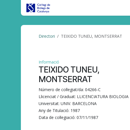
Skip to Content
Inici
CBC al DIA
Tràmits/Gest
Directori
TEIXIDO TUNEU, MONTSERRAT
Informació
TEIXIDO TUNEU,
MONTSERRAT
Número de col·legiat/da:
04266-C
Llicenciat / Graduat:
LLICENCIATURA BIOLOGIA
Universitat:
UNIV. BARCELONA
Any de Titulació:
1987
Data de col·legiació:
07/11/1987