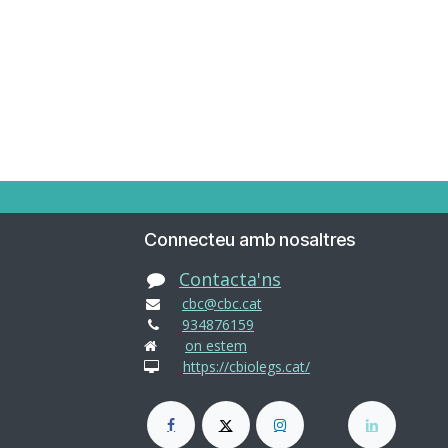
Connecteu amb nosaltres
Contacta'ns
cbc@cbc.cat
934876159
on estem
https://cbiolegs.cat/