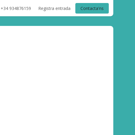
+34 934876159
Registra entrada
Contacta'ns