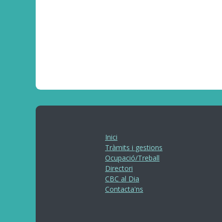
Inici
Tràmits i gestions
Ocupació/Treball
Directori
CBC al Dia
Contacta'ns