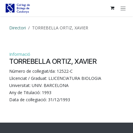
Skip to Content
Directori
TORREBELLA ORTIZ, XAVIER
Informació
TORREBELLA ORTIZ, XAVIER
Número de col·legiat/da:
12522-C
Llicenciat / Graduat:
LLICENCIATURA BIOLOGIA
Universitat:
UNIV. BARCELONA
Any de Titulació:
1993
Data de col·legiació:
31/12/1993