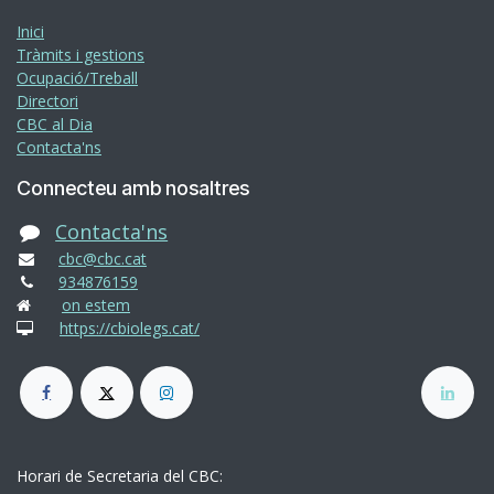
Inici
Tràmits i gestions
Ocupació/Treball
Directori
CBC al Dia
Contacta'ns
Connecteu amb nosaltres
Contacta'ns
cbc@cbc.cat
934876159
on estem
https://cbiolegs.cat/
Horari de Secretaria del CBC: