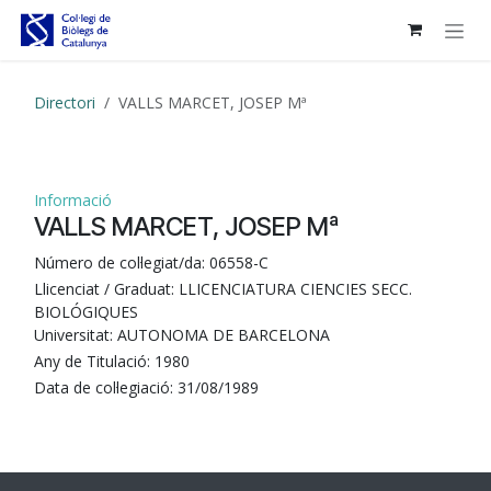
Skip to Content
Directori
VALLS MARCET, JOSEP Mª
Informació
VALLS MARCET, JOSEP Mª
Número de col·legiat/da:
06558-C
Llicenciat / Graduat:
LLICENCIATURA CIENCIES SECC.
BIOLÓGIQUES
Universitat:
AUTONOMA DE BARCELONA
Any de Titulació:
1980
Data de col·legiació:
31/08/1989