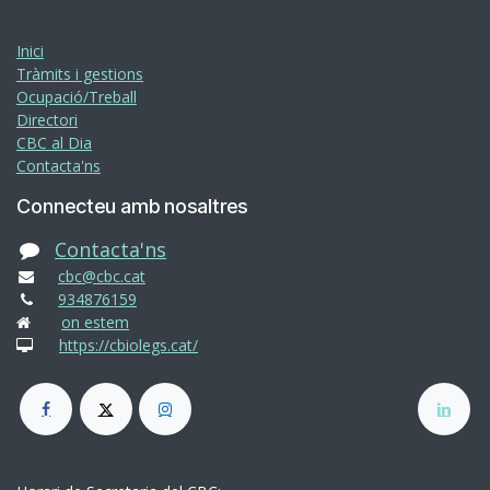
Inici
Tràmits i gestions
Ocupació/Treball
Directori
CBC al Dia
Contacta'ns
Connecteu amb nosaltres
Contacta'ns
cbc@cbc.cat
934876159
on estem
https://cbiolegs.cat/