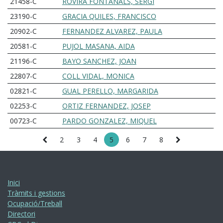
21458-C
ROVIRA FONTANALS, SERGI
23190-C
GRACIA QUILES, FRANCISCO
20902-C
FERNANDEZ ALVAREZ, PAULA
20581-C
PUJOL MASANA, AIDA
21196-C
BAYO SANCHEZ, JOAN
22807-C
COLL VIDAL, MONICA
02821-C
GUAL PERELLO, MARGARIDA
02253-C
ORTIZ FERNANDEZ, JOSEP
00723-C
PARDO GONZALEZ, MIQUEL
2
3
4
5
6
7
8
Inici
Tràmits i gestions
Ocupació/Treball
Directori