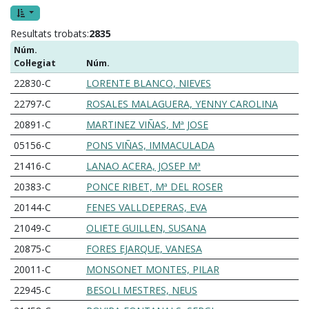
Resultats trobats:
2835
Núm.
Col·legiat
Núm.
22830-C
LORENTE BLANCO, NIEVES
22797-C
ROSALES MALAGUERA, YENNY CAROLINA
20891-C
MARTINEZ VIÑAS, Mª JOSE
05156-C
PONS VIÑAS, IMMACULADA
21416-C
LANAO ACERA, JOSEP Mª
20383-C
PONCE RIBET, Mª DEL ROSER
20144-C
FENES VALLDEPERAS, EVA
21049-C
OLIETE GUILLEN, SUSANA
20875-C
FORES EJARQUE, VANESA
20011-C
MONSONET MONTES, PILAR
22945-C
BESOLI MESTRES, NEUS