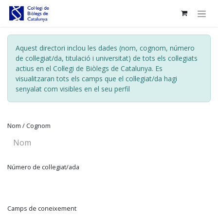
Skip to Content
Aquest directori inclou les dades (nom, cognom, número
de col·legiat/da, titulació i universitat) de tots els col·legiats
actius en el Col·legi de Biòlegs de Catalunya. Es
visualitzaran tots els camps que el col·legiat/da hagi
senyalat com visibles en el seu perfil
Nom / Cognom
Número de col·legiat/ada
Camps de coneixement